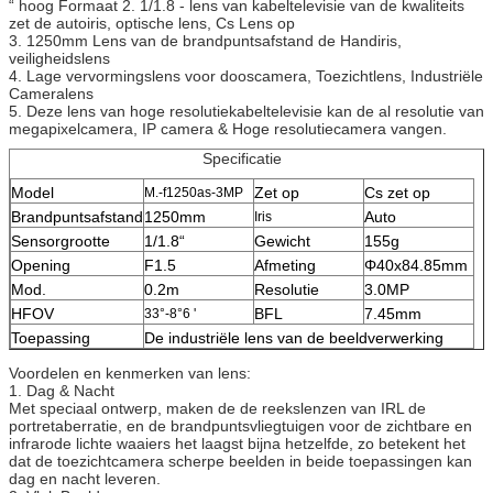
“ hoog Formaat 2. 1/1.8 - lens van kabeltelevisie van de kwaliteits
zet de autoiris, optische lens, Cs Lens op
3. 1250mm Lens van de brandpuntsafstand de Handiris,
veiligheidslens
4. Lage vervormingslens voor dooscamera, Toezichtlens, Industriële
Cameralens
5. Deze lens van hoge resolutiekabeltelevisie kan de al resolutie van
megapixelcamera, IP camera & Hoge resolutiecamera vangen.
Specificatie
Model
Zet op
Cs zet op
M.-f1250as-3MP
Brandpuntsafstand
1250mm
Auto
Iris
Sensorgrootte
1/1.8“
Gewicht
155g
Opening
F1.5
Afmeting
Φ40x84.85mm
Mod.
0.2m
Resolutie
3.0MP
HFOV
BFL
7.45mm
33°-8°6 '
Toepassing
De industriële lens van de beeldverwerking
Voordelen en kenmerken van lens:
1. Dag & Nacht
Met speciaal ontwerp, maken de de reekslenzen van IRL de
portretaberratie, en de brandpuntsvliegtuigen voor de zichtbare en
infrarode lichte waaiers het laagst bijna hetzelfde, zo betekent het
dat de toezichtcamera scherpe beelden in beide toepassingen kan
dag en nacht leveren.