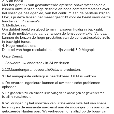
2. Vlak Beeld
Met het gebruik van geavanceerde optische ontwerptechnologie,
kunnen onze lenzen hoge definitie en hoge contrastprestaties over
het volledige beeldgebied, van het centrum aan de periferie krijgen.
Ook, zijn deze lenzen het meest geschikt voor de beeld verwijderde
functie van IP camera's.
3. Multideklaag
Om dubbel beeld en gloed te minimaliseren huidig in backlight,
wordt de multideklaag aangehangen de lensoppervlakte. Vandaar,
kunnen de lenzen de hoge prestaties van de contrastresolutie zelfs
in backlight tonen.
4. Hoge resolutielens
De pixel van hoge resolutielenzen zijn voorbij 3,0 Megapixel
Onze Dienst:
Antwoord uw onderzoek in 24 werkuren.
1.
.12MaandengarantievooralleOctavia-producten.
2
Het aangepaste ontwerp is beschikbaar. OEM is welkom.
3.
De ervaren ingenieurs kunnen al uw technische problemen
4.
oplossen
5.
De goederen zullen binnen 3 werkdagen na ontvingen de geverifieerde
betaling verschepen.
Wij dringen bij het voorzien van uitstekende kwaliteit van snelle
6.
levering en de eminente na-dienst aan de mogelijke prijs aan onze
getaxeerde klanten aan. Wij verheugen ons altijd op de bouw van