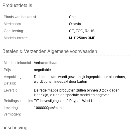
Productdetails
Plaats van herkomst:
China
Merknaam:
Octavia
Certificering:
CE, FCC, RoHS
Modelnummer:
M.-f1250as-3MP
Betalen & Verzenden Algemene voorwaarden
Min. bestelaantal:
Verhandelbaar
Prijs:
negotiable
Verpakking
De binnenkant wordt gewoonlijk ingepakt door blaardoos,
wordt buiten ingepakt door karton
Details:
Levertijd:
De regelmatige producten zullen binnen 3 tot 7 dagen
klaar zijn, zullen de speciale modellen ongevee
Betalingscondities:
T/T, bevestigingsbrief, Paypal, West Union
Levering
1000000pcs/month
vermogen:
beschrijving