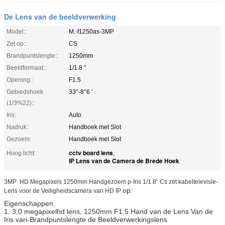
De Lens van de beeldverwerking
Model::
M.-f1250as-3MP
Zet op::
CS
Brandpuntslengte::
1250mm
Beeldformaat::
1/1.8 ″
Opening::
F1.5
Gebiedshoek
33°-8°6 '
(1/3%22)::
Iris:
Auto
Nadruk:
Handboek met Slot
Gezoem:
Handboek met Slot
cctv board lens
Hoog licht:
,
IP Lens van de Camera de Brede Hoek
3MP  HD Megapixels 1250mm Handgezoem p-Iris 1/1.8“ Cs zet kabeltelevisie-
op:
Lens voor de Veiligheidscamera van HD IP
Eigenschappen:
1. 3,0 megapixelhd lens, 1250mm F1.5 Hand van de Lens Van de
Iris vari-Brandpuntslengte de Beeldverwerkingslens