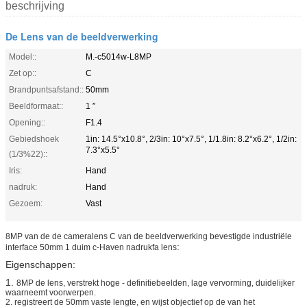
beschrijving
De Lens van de beeldverwerking
Model::
M.-c5014w-L8MP
Zet op::
C
Brandpuntsafstand::
50mm
Beeldformaat::
1 ″
Opening::
F1.4
Gebiedshoek
1in: 14.5°x10.8°, 2/3in: 10°x7.5°, 1/1.8in: 8.2°x6.2°, 1/2in:
7.3°x5.5°
(1/3%22)::
Iris:
Hand
nadruk:
Hand
Gezoem:
Vast
8MP van de de cameralens C van de beeldverwerking bevestigde industriële
:
interface 50mm 1 duim c-Haven nadrukfa lens
Eigenschappen:
1.
8MP de lens, verstrekt hoge ‑ definitiebeelden, lage vervorming, duidelijker
waarneemt voorwerpen.
2. registreert de 50mm vaste lengte, en wijst objectief op de van het