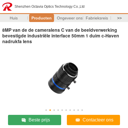
Shenzhen Octavia Optics Technology Co.,Ltd
Huis
Producten
Ongeveer ons
Fabrieksreis
>>
8MP van de de cameralens C van de beeldverwerking
bevestigde industriële interface 50mm 1 duim c-Haven
nadrukfa lens
Beste prijs
Contacteer ons