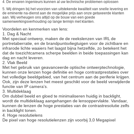
4. De ervaren ingenieurs kunnen al uw technische problemen oplossen
5. Wij dringen bij het voorzien van uitstekende kwaliteit van snelle levering en
de eminente na-dienst aan de mogelijke prijs aan onze getaxeerde klanten
aan. Wij verheugen ons altijd op de bouw van een goede
samenwerkingsverhouding op lange termijn met klanten.
Voordelen en kenmerken van lens:
1. Dag & Nacht
Met speciaal ontwerp, maken de de reekslenzen van IRL de
portretaberratie, en de brandpuntsvliegtuigen voor de zichtbare en
infrarode lichte waaiers het laagst bijna hetzelfde, zo betekent het
dat de toezichtcamera scherpe beelden in beide toepassingen kan
dag en nacht leveren.
2. Vlak Beeld
Met het gebruik van geavanceerde optische ontwerptechnologie,
kunnen onze lenzen hoge definitie en hoge contrastprestaties over
het volledige beeldgebied, van het centrum aan de periferie krijgen.
Ook, zijn deze lenzen het meest geschikt voor de beeld verwijderde
functie van IP camera's.
3. Multideklaag
Om dubbel beeld en gloed te minimaliseren huidig in backlight,
wordt de multideklaag aangehangen de lensoppervlakte. Vandaar,
kunnen de lenzen de hoge prestaties van de contrastresolutie zelfs
in backlight tonen.
4. Hoge resolutielens
De pixel van hoge resolutielenzen zijn voorbij 3,0 Megapixel