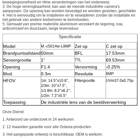
bewegingssnelheid en ritme veranderingen van het onderwerp.
3. De hoge verenigbaarheid, kan aan de meeste industriële camera's
aanpassen. De opening kan worden bevestigd en worden gesloten, geschikter.
4. Het is eenvoudig om te installeren en te verwijderen zonder de installatie en
het gebruik van andere toebehoren te beïnvloeden.
5. Gemaakt van premie materiële aluminium verzekert de legering, ruw,
anticorrosief en duurzaam, lange levensduur.
Specificatie
Model
Zet op
C zet op
M.-c5014w-L8MP
Brandpuntsafstand
50mm
BFL
17.53mm
Sensorgrootte
1“
69.53mm
TTL
Opening
F1.4
Vervorming
-0.25%
Mod.
0.3m
Resolutie
8MP
HFOV
1in: 14.5°x10.8°,
Filtergrootte
UVm37.0x0.75p
2/3in: 10°x7.5°,
1/1.8in: 8.2°x6.2°,
1/2in: 7.3°x5.5°
Toepassing
De industriële lens van de beeldverwerking
Onze Dienst:
1. Antwoord uw onderzoek in 24 werkuren.
2. 12 maanden garantie voor alle Octavia-producten.
3. Het aangepaste ontwerp is beschikbaar. OEM is welkom.