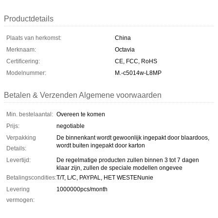
Productdetails
Plaats van herkomst:
China
Merknaam:
Octavia
Certificering:
CE, FCC, RoHS
Modelnummer:
M.-c5014w-L8MP
Betalen & Verzenden Algemene voorwaarden
Min. bestelaantal:
Overeen te komen
Prijs:
negotiable
Verpakking
De binnenkant wordt gewoonlijk ingepakt door blaardoos,
wordt buiten ingepakt door karton
Details:
Levertijd:
De regelmatige producten zullen binnen 3 tot 7 dagen
klaar zijn, zullen de speciale modellen ongevee
Betalingscondities:
T/T, L/C, PAYPAL, HET WESTENunie
Levering
1000000pcs/month
vermogen: