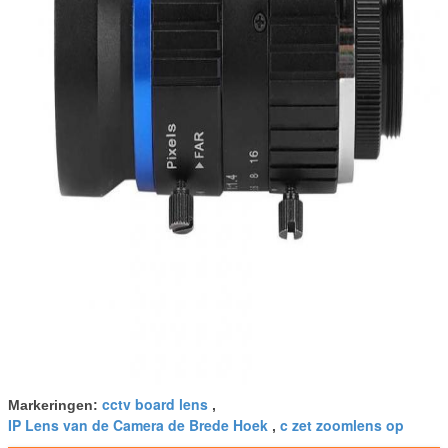
cctv board lens
Markeringen:
,
IP Lens van de Camera de Brede Hoek
c zet zoomlens op
,