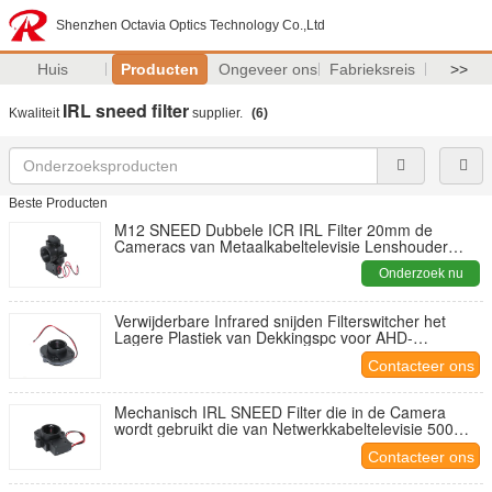
Shenzhen Octavia Optics Technology Co.,Ltd
Huis
Producten
Ongeveer ons
Fabrieksreis
>>
IRL sneed filter
Kwaliteit
supplier.
(6)
Beste Producten
M12 SNEED Dubbele ICR IRL Filter 20mm de
Cameracs van Metaalkabeltelevisie Lenshouder
opzetten
Onderzoek nu
Verwijderbare Infrared snijden Filterswitcher het
Lagere Plastiek van Dekkingspc voor AHD-
Cameraspaander
Contacteer ons
Mechanisch IRL SNEED Filter die in de Camera
wordt gebruikt die van Netwerkkabeltelevisie 500
Duizend Keer schakelen
Contacteer ons