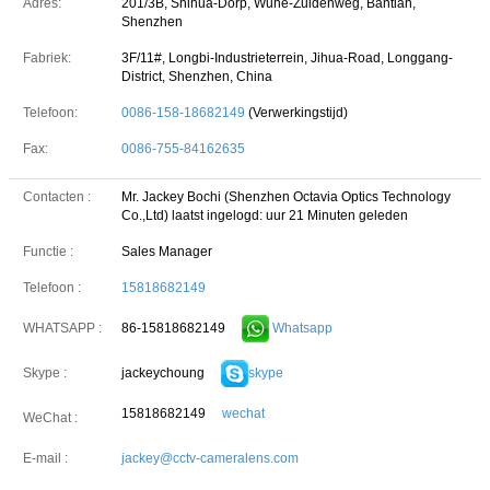
Adres:
201/3B, Shihua-Dorp, Wuhe-Zuidenweg, Bantian,
Shenzhen
Fabriek:
3F/11#, Longbi-Industrieterrein, Jihua-Road, Longgang-
District, Shenzhen, China
Telefoon:
0086-158-18682149
(Verwerkingstijd)
Fax:
0086-755-84162635
Contacten :
Mr. Jackey Bochi (Shenzhen Octavia Optics Technology
Co.,Ltd)
laatst ingelogd: uur 21 Minuten geleden
Functie :
Sales Manager
Telefoon :
15818682149
86-15818682149
Whatsapp
WHATSAPP :
jackeychoung
skype
Skype :
15818682149
wechat
WeChat :
E-mail :
jackey@cctv-cameralens.com