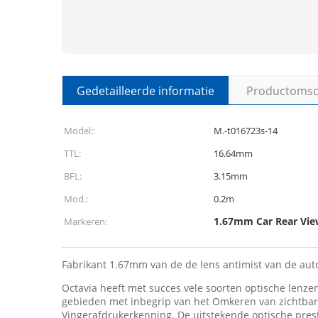
Gedetailleerde informatie
Productomsch
Model::
M.-t016723s-14
TTL:
16.64mm
BFL:
3.15mm
Mod.:
0.2m
1.67mm Car Rear Vie
Markeren:
Fabrikant 1.67mm van de de lens antimist van de aut
Octavia heeft met succes vele soorten optische lenze
gebieden met inbegrip van het Omkeren van zichtbar
Vingerafdrukerkenning. De uitstekende optische pres