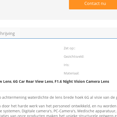
Contact nu
rijving
Zet op::
Gezichtsveld:
Iris:
Materiaal:
w Lens
6G Car Rear View Lens
F1.6 Night Vision Camera Lens
,
,
o achtermening waterdichte de lens brede hoek 6G al visie van de
n door het harde werk van het personeel ontwikkeld, en nu worden 
e systemen, Digitale camera's, PC-Camera's, Medische apparatuu
taties van onze producten maken het unieke structurele ontwerp e