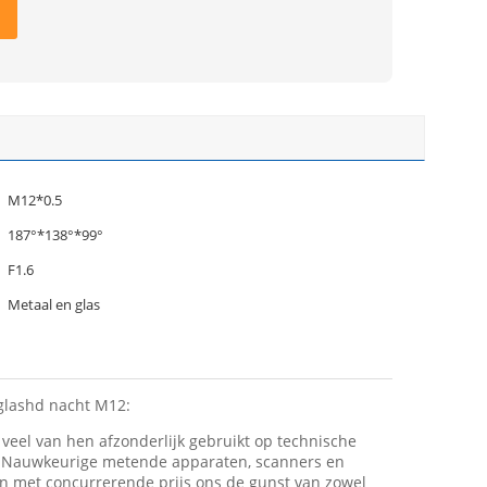
M12*0.5
187°*138°*99°
F1.6
Metaal en glas
 glashd nacht M12:
veel van hen afzonderlijk gebruikt op technische
r, Nauwkeurige metende apparaten, scanners en
n met concurrerende prijs ons de gunst van zowel