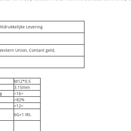
Uitdrukkelijke Levering
 Western Union, Contant geld,
M12*0.5
3.15mm
g
<16>
>82%
<12>
6G+1 IRL