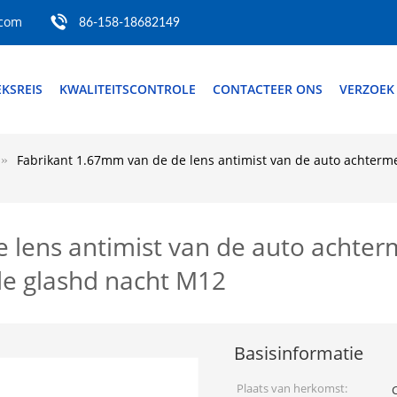
.com
86-158-18682149
EKSREIS
KWALITEITSCONTROLE
CONTACTEER ONS
VERZOEK
Fabrikant 1.67mm van de de lens antimist van de auto achterme
 lens antimist van de auto achter
 de glashd nacht M12
Basisinformatie
Plaats van herkomst: