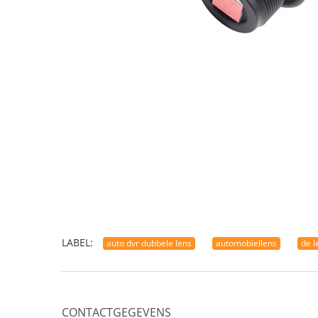
LABEL:
auto dvr dubbele lens
automobiellens
de l
CONTACTGEGEVENS