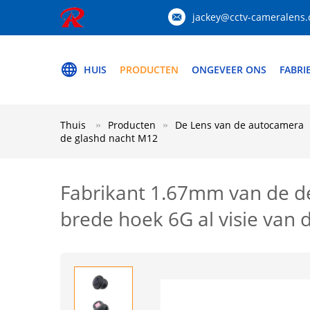
jackey@cctv-cameralens
HUIS
PRODUCTEN
ONGEVEER ONS
FABRI
Thuis
Producten
De Lens van de autocamera
de glashd nacht M12
Fabrikant 1.67mm van de de
brede hoek 6G al visie van