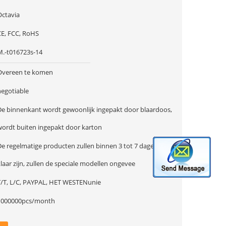
Octavia
CE, FCC, RoHS
M.-t016723s-14
Overeen te komen
negotiable
De binnenkant wordt gewoonlijk ingepakt door blaardoos,
wordt buiten ingepakt door karton
De regelmatige producten zullen binnen 3 tot 7 dagen
laar zijn, zullen de speciale modellen ongevee
T/T, L/C, PAYPAL, HET WESTENunie
1000000pcs/month