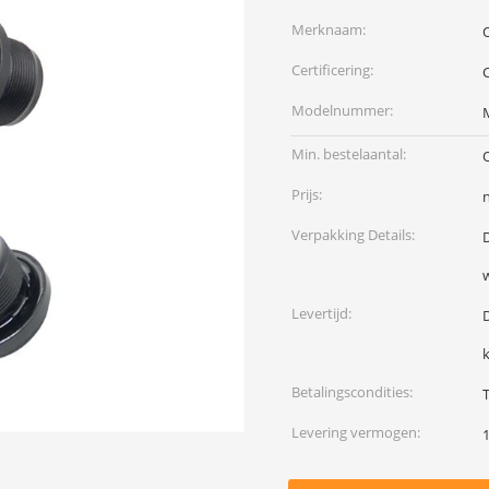
Merknaam:
Certificering:
Modelnummer:
Min. bestelaantal:
Prijs:
Verpakking Details:
Levertijd:
k
Betalingscondities:
Levering vermogen: