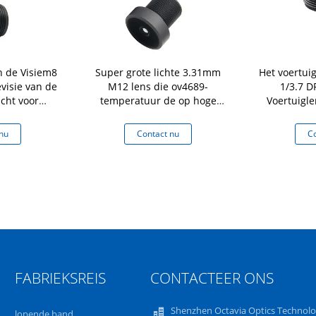
n de Visiem8
Super grote lichte 3.31mm
Het voertui
visie van de
M12 lens die ov4689-
1/3.7 D
cht voor
temperatuur de op hoge
Voertuigl
dersensor
temperatuur aanpassen en
van de 
lage weerstand van de
nu
Contact nu
Co
spaander126d brede hoek
FABRIEKSREIS
CONTACTEER ONS
Shenzhen Octavia Optics Technol
lopende band