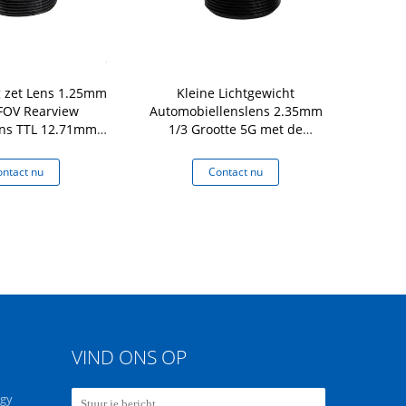
g zet Lens 1.25mm
Kleine Lichtgewicht
Lage de Ca
FOV Rearview
Automobiellenslens 2.35mm
177 Gr.
ens TTL 12.71mm
1/3 Grootte 5G met de
Vervorming
Autocamera op
Besnoeiing van IRL
waterdic
ntact nu
Contact nu
Co
VIND ONS OP
ogy