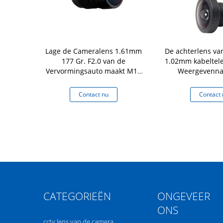
tgewicht
Lage de Cameralens 1.61mm
De achterlens va
lens 2.35mm
177 Gr. F2.0 van de
1.02mm kabeltele
5G met de
Vervormingsauto maakt M12
Weergevenna
van IRL
waterdicht opzet Lens
OV7740-spaan
 nu
Contact nu
Contact 
CATEGORIEËN
ONGEVEER
ONS
cctv lens van de camera