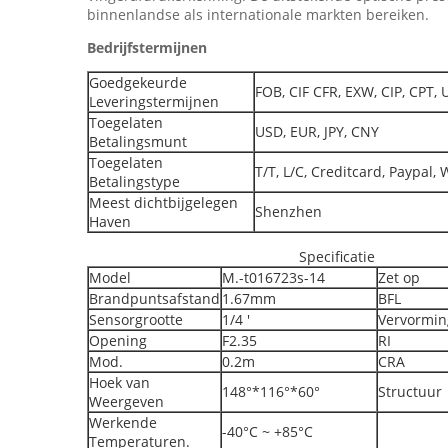
binnenlandse als internationale markten bereiken.
Bedrijfstermijnen
Goedgekeurde
FOB, CIF CFR, EXW, CIP, CPT, 
Leveringstermijnen
Toegelaten
USD, EUR, JPY, CNY
Betalingsmunt
Toegelaten
T/T, L/C, Creditcard, Paypal,
Betalingstype
Meest dichtbijgelegen
Shenzhen
Haven
Specificatie
Model
M.-t016723s-14
Zet op
Brandpuntsafstand
1.67mm
BFL
Sensorgrootte
1/4 '
Vervormin
Opening
F2.35
RI
Mod.
0.2m
CRA
Hoek van
148°*116°*60°
Structuur
Weergeven
Werkende
-40°C ~ +85°C
Temperaturen.