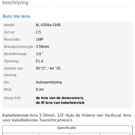
beschrijving
Auto iris lens
Model::
M.-0358a-GNB
Zet op::
CS
Resolutie::
1MP
Brandpuntslengte::
3.58mm
Beeldformaat::
1/3 ″
Opening::
F1.4
Gebied van
95°27 ‚~44 °35 ‚
mening:
Iris:
Autoaandrijving
Mod.:
0.3m
de lens van de dooscamera
Hoog licht:
,
de IR lens van kabeltelevisie
Kabeltelevisie-lens 3.58mm, 1/3“ Auto de Irislens van Varifocal, lens
voor kabeltelevisie-Toezichtcamera's
Specificatie