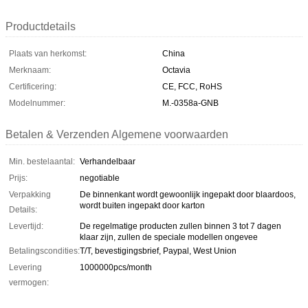
Productdetails
Plaats van herkomst:
China
Merknaam:
Octavia
Certificering:
CE, FCC, RoHS
Modelnummer:
M.-0358a-GNB
Betalen & Verzenden Algemene voorwaarden
Min. bestelaantal:
Verhandelbaar
Prijs:
negotiable
Verpakking
De binnenkant wordt gewoonlijk ingepakt door blaardoos,
wordt buiten ingepakt door karton
Details:
Levertijd:
De regelmatige producten zullen binnen 3 tot 7 dagen
klaar zijn, zullen de speciale modellen ongevee
Betalingscondities:
T/T, bevestigingsbrief, Paypal, West Union
Levering
1000000pcs/month
vermogen: