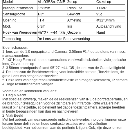
M.-0358a-GNB
Model
Zet op
Cs zet op
Brandpuntsafstand
3.58mm
Resolutie
1.0MP
Sensorgrootte
1/3“
Gewicht
95g
Opening
F1.4
Afmeting
Φ32*34mm
Mod.
0.3m
Iris
Autoaandrijving
95°27 ‚~44 °35 ‚
Hoek van Weergeven
Gezoem
Hand
Toepassing
De Lens van de Beeldverwerking
Eigenschappen:
1. lens van de 1,0 megapixelahd Camera, 3.58mm F1.4 de autolens van iriscs,
manuazoomlens.
2. 1/3“ Hoog Formaat - de de cameralens van kwaliteitskabeltelevisie, optische
lens, Cs zet Lens op
3. 3.58mm brandpuntsafstand 95°27 ‚~44 °35 ‚de lens van de Graadveiligheid
4. De Lens van de Beeldverwerking voor industriële camera, Toezichtlens, de
grote Lens van het gebiedstoezicht
5. Deze lens van hoge resolutiekabeltelevisie kan megapixelcamera, IP camera
& Hoge resolutiecamera vangen.
Voordelen en kenmerken van lens:
1. Dag & Nacht
Met speciaal ontwerp, maken de de reekslenzen van IRL de portretaberratie, en
de brandpuntsvliegtuigen voor de zichtbare en infrarode lichte waaiers het
laagst bijna hetzelfde, zo betekent het dat de toezichtcamera scherpe beelden
in beide toepassingen kan dag en nacht leveren.
2. Vlak Beeld
Met het gebruik van geavanceerde optische ontwerptechnologie, kunnen onze
lenzen hoge definitie en hoge contrastprestaties over het volledige
beeldgebied, van het centrum aan de periferie krijgen. Ook, zijn deze lenzen