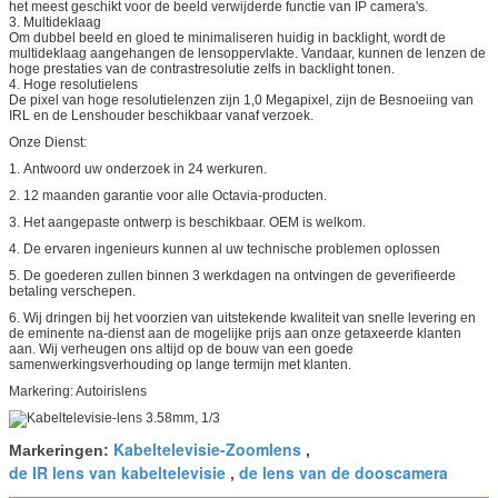
het meest geschikt voor de beeld verwijderde functie van IP camera's.
3. Multideklaag
Om dubbel beeld en gloed te minimaliseren huidig in backlight, wordt de
multideklaag aangehangen de lensoppervlakte. Vandaar, kunnen de lenzen de
hoge prestaties van de contrastresolutie zelfs in backlight tonen.
4. Hoge resolutielens
De pixel van hoge resolutielenzen zijn 1,0 Megapixel, zijn de Besnoeiing van
IRL en de Lenshouder beschikbaar vanaf verzoek.
Onze Dienst:
1.
Antwoord uw onderzoek in 24 werkuren.
2.
12 maanden garantie voor alle Octavia-producten.
3.
Het aangepaste ontwerp is beschikbaar. OEM is welkom.
4.
De ervaren ingenieurs kunnen al uw technische problemen oplossen
5.
De goederen zullen binnen 3 werkdagen na ontvingen de geverifieerde
betaling verschepen.
6.
Wij dringen bij het voorzien van uitstekende kwaliteit van snelle levering en
de eminente na-dienst aan de mogelijke prijs aan onze getaxeerde klanten
aan. Wij verheugen ons altijd op de bouw van een goede
samenwerkingsverhouding op lange termijn met klanten.
Markering: Autoirislens
Kabeltelevisie-Zoomlens
Markeringen:
,
de IR lens van kabeltelevisie
de lens van de dooscamera
,