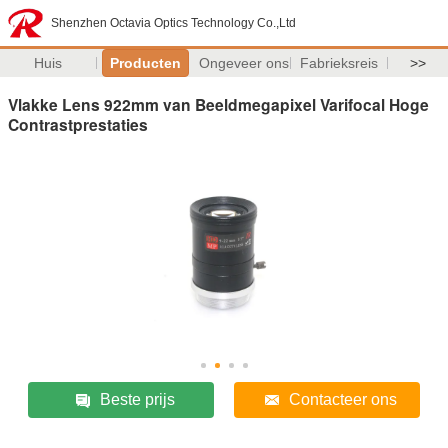
Shenzhen Octavia Optics Technology Co.,Ltd
Huis
Producten
Ongeveer ons
Fabrieksreis
>>
Vlakke Lens 922mm van Beeldmegapixel Varifocal Hoge
Contrastprestaties
Beste prijs
Contacteer ons