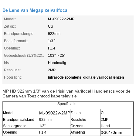
De Lens van Megapixelvarifocal
Model::
M.-09022v-2MP
Zet op::
CS
Brandpuntslengte::
922mm
Beeldformaat::
1/3 ″
Opening::
F1.4
Gebiedshoek (1/3%22)::
103° ~ 25°
Iris:
Handmatig
Resolutie:
2MP
infrarode zoomlens
digitale varifocal lenzen
Hoog licht:
,
MP HD 922mm 1/3“ van de Irisirl van Varifocal Handlenscs voor de
Camera van Toezichtccd kabeltelevisie
Specificatie
M.-09022v-2MP
Model
Zet op
Cs
Brandpuntsafstand
922mm
Resolutie
2MP
Sensorgrootte
1/3“
Gezoem
Hand
36*70mm
Opening
F1.4
Afmeting
Φ