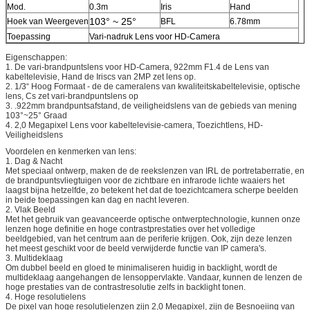
Mod.
0.3m
Iris
Hand
103° ~ 25°
Hoek van Weergeven
BFL
6.78mm
Toepassing
Vari-nadruk Lens voor HD-Camera
Eigenschappen:
1. De vari-brandpuntslens voor HD-Camera, 922mm F1.4 de Lens van
kabeltelevisie, Hand de Iriscs van 2MP zet lens op.
2. 1/3“ Hoog Formaat - de de cameralens van kwaliteitskabeltelevisie, optische
lens, Cs zet vari-brandpuntslens op
3. .922mm brandpuntsafstand, de veiligheidslens van de gebieds van mening
103°~25° Graad
4. 2,0 Megapixel Lens voor kabeltelevisie-camera, Toezichtlens, HD-
Veiligheidslens
Voordelen en kenmerken van lens:
1. Dag & Nacht
Met speciaal ontwerp, maken de de reekslenzen van IRL de portretaberratie, en
de brandpuntsvliegtuigen voor de zichtbare en infrarode lichte waaiers het
laagst bijna hetzelfde, zo betekent het dat de toezichtcamera scherpe beelden
in beide toepassingen kan dag en nacht leveren.
2. Vlak Beeld
Met het gebruik van geavanceerde optische ontwerptechnologie, kunnen onze
lenzen hoge definitie en hoge contrastprestaties over het volledige
beeldgebied, van het centrum aan de periferie krijgen. Ook, zijn deze lenzen
het meest geschikt voor de beeld verwijderde functie van IP camera's.
3. Multideklaag
Om dubbel beeld en gloed te minimaliseren huidig in backlight, wordt de
multideklaag aangehangen de lensoppervlakte. Vandaar, kunnen de lenzen de
hoge prestaties van de contrastresolutie zelfs in backlight tonen.
4. Hoge resolutielens
De pixel van hoge resolutielenzen zijn 2,0 Megapixel, zijn de Besnoeiing van