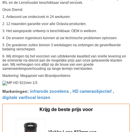
IRL en de Lenshouder beschikbaar vanaf verzoek.
Onze Dienst:
1.
Antwoord uw onderzoek in 24 werkuren.
2.
12 maanden garantie voor alle Octavia-producten.
3.
Het aangepaste ontwerp is beschikbaar. OEM is welkom.
4.
De ervaren ingenieurs kunnen al uw technische problemen oplossen
5.
De goederen zullen binnen 3 werkdagen na ontvingen de geverifieerde
betaling verschepen.
6.
Wij dringen bij het voorzien van uitstekende kwaliteit van snelle levering en
de eminente na-dienst aan de mogelijke prijs aan onze getaxeerde klanten
aan. Wij verheugen ons altijd op de bouw van een goede
samenwerkingsverhouding op lange termijn met klanten.
Markering: Megapixel vari-Brandpuntslens
infrarode zoomlens
HD cameraobjectief
Markeringen:
,
,
digitale varifocal lenzen
Krijg de beste prijs voor
Vlakke Lens 922mm van