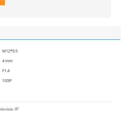
M12*0.5
4 mm
F1.4
1G5P
levisie IP