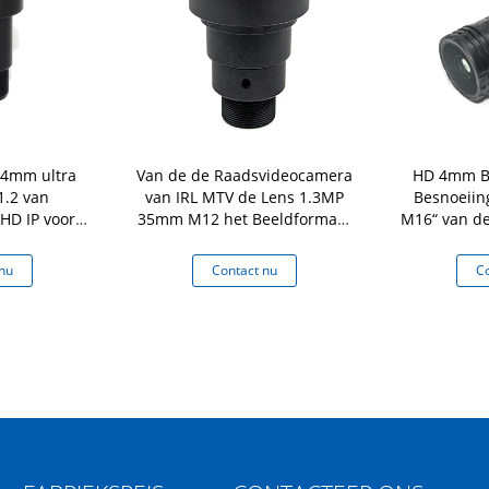
 4mm ultra
Van de de Raadsvideocamera
HD 4mm Br
1.2 van
van IRL MTV de Lens 1.3MP
Besnoeiin
AHD IP voor
35mm M12 het Beeldformaat
M16“ van d
90/291
zet van F2.0 1/2“ op
van de Bee
IMX2
nu
Contact nu
Co