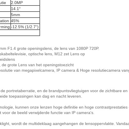
utie
2.0MP
14.1°
5mm
ation
45%
rming
-12.5% (1/2.7“)
4mm F1.4 grote openingslens, de lens van 1080P 720P.
skabeltelevisie, optische lens, M12 zet Lens op
eidslens
, de grote Lens van het openingstoezicht
l resolutie van megapixelcamera, IP camera & Hoge resolutiecamera van
 portretaberratie, en de brandpuntsvliegtuigen voor de zichtbare en inf
beide toepassingen kan dag en nacht leveren.
logie, kunnen onze lenzen hoge definitie en hoge contrastprestaties 
kt voor de beeld verwijderde functie van IP camera's.
cklight, wordt de multideklaag aangehangen de lensoppervlakte. Vanda