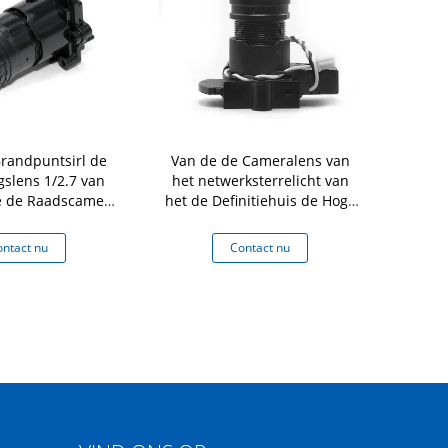
andpuntsirl de
Van de de Cameralens van
M16 de Bra
gslens 1/2.7 van
het netwerksterrelicht van
F0.95 
e de Raadscamera
het de Definitiehuis de Hoge
Sterrelich
ldsensor IMX290
Lens van de de
Camerara
91 de Lens
Veiligheidscamera
I
ntact nu
Contact nu
Co