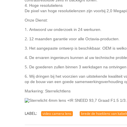
contrastresolutie zelfs in backlight tonen.
4. Hoge resolutielens
De pixel van hoge resolutielenzen zijn voorbij 2,0 Mega
Onze Dienst:
1.
Antwoord uw onderzoek in 24 werkuren.
2.
12 maanden garantie voor alle Octavia-producten.
3.
Het aangepaste ontwerp is beschikbaar. OEM is welk
4.
De ervaren ingenieurs kunnen al uw technische prob
5.
De goederen zullen binnen 3 werkdagen na ontvingen 
6.
Wij dringen bij het voorzien van uitstekende kwaliteit
op de bouw van een goede samenwerkingsverhouding op 
Markering: Sterrelichtlens
LABEL:
video camera lens
brede de hoeklens van kabelt