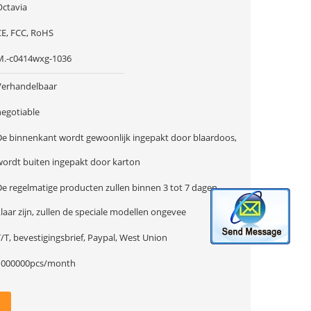
Octavia
CE, FCC, RoHS
M.-c0414wxg-1036
Verhandelbaar
negotiable
De binnenkant wordt gewoonlijk ingepakt door blaardoos,
wordt buiten ingepakt door karton
De regelmatige producten zullen binnen 3 tot 7 dagen
laar zijn, zullen de speciale modellen ongevee
/T, bevestigingsbrief, Paypal, West Union
1000000pcs/month