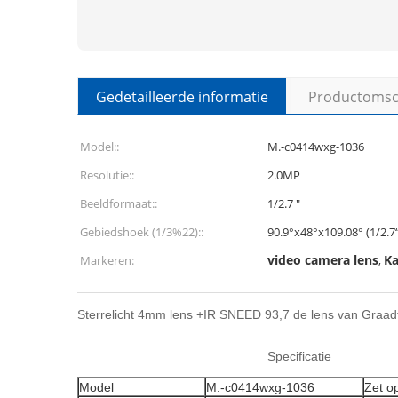
Gedetailleerde informatie
Productomsch
Model::
M.-c0414wxg-1036
Resolutie::
2.0MP
Beeldformaat::
1/2.7 ″
Gebiedshoek (1/3%22)::
90.9°x48°x109.08° (1/2.7
video camera lens
Ka
Markeren:
,
Sterrelicht 4mm lens +IR SNEED 93,7 de lens van Graadf
Specificatie
Model
M.-c0414wxg-1036
Zet o