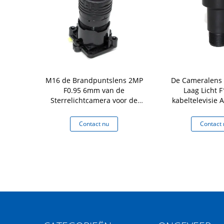
eralens van
M16 de Brandpuntslens 2MP
De Cameralens
relicht van
F0.95 6mm van de
Laag Licht F
huis de Hoge
Sterrelichtcamera voor de
kabeltelevisie 
 de de
Cameraraad van IMX327
SONY IMX 2
scamera
IMX307
 nu
Contact nu
Contact 