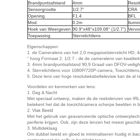
Brandpuntsafstand
4mm
Resol
Sensorgrootte
1/2.7“
CRA
Opening
F1.4
BFL
Mod.
0.2m
Ilumin
Hoek van Weergeven
90.9°x48°x109.08° (1/2.7“)
Vervo
Toepassing
Sterrelichtlens
Eigenschappen:
1. de Cameralens van het 2,0 megapixelsterrelicht HD, 
“ hoog Formaat 2. 1/2.7 - de de cameralens van kwaliteit
3. 4mm brandpuntsafstand 90,9 Graad van DFOV-veiligh
4. Sterrelichtlens voor 1080P/720P-camera, Toezichtlens
5. Deze lens van hoge resolutiekabeltelevisie kan de a
Voordelen en kenmerken van lens:
1. Dag & Nacht
Met speciaal ontwerp, maken de de reekslenzen van IRL de
betekent het dat de toezichtcamera scherpe beelden in 
2. Vlak Beeld
Met het gebruik van geavanceerde optische ontwerptechno
periferie krijgen. Ook, zijn deze lenzen het meest geschi
3. Multideklaag
Om dubbel beeld en gloed te minimaliseren huidig in ba