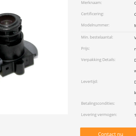
Merknaam:
Certificering:
Modelnummer:
Min. bestelaantal:
Prijs:
Verpakking Details:
Levertijd:
k
Betalingscondities:
T
Levering vermogen:
Contact nu