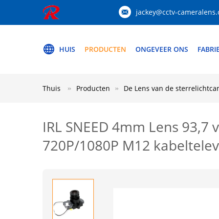
jackey@cctv-cameralens
HUIS
PRODUCTEN
ONGEVEER ONS
FABRI
Thuis
Producten
De Lens van de sterrelichtc
IRL SNEED 4mm Lens 93,7 va
720P/1080P M12 kabeltelev