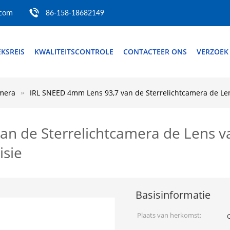
.com
86-158-18682149
EKSREIS
KWALITEITSCONTROLE
CONTACTEER ONS
VERZOEK
amera
IRL SNEED 4mm Lens 93,7 van de Sterrelichtcamera de Len
n de Sterrelichtcamera de Lens va
isie
Basisinformatie
Plaats van herkomst: