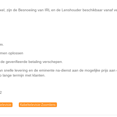
pixel, zijn de Besnoeiing van IRL en de Lenshouder beschikbaar vanaf v
om.
lemen oplossen
de geverifieerde betaling verschepen.
 van snelle levering en de eminente na-dienst aan de mogelijke prijs aa
lange termijn met klanten.
elevisie
Kabeltelevisie-Zoomlens