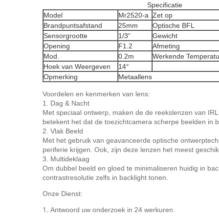
Specificatie
Model
Mr2520-a
Zet op
Brandpuntsafstand
25mm
Optische BFL
Sensorgrootte
1/3“
Gewicht
Opening
F1.2
Afmeting
Mod.
0.2m
Werkende Temperatu
Hoek van Weergeven
14°
Opmerking
Metaallens
Voordelen en kenmerken van lens:
1. Dag & Nacht
Met speciaal ontwerp, maken de de reekslenzen van IRL de
betekent het dat de toezichtcamera scherpe beelden in 
2. Vlak Beeld
Met het gebruik van geavanceerde optische ontwerptechno
periferie krijgen. Ook, zijn deze lenzen het meest geschi
3. Multideklaag
Om dubbel beeld en gloed te minimaliseren huidig in ba
contrastresolutie zelfs in backlight tonen.
Onze Dienst:
1.
Antwoord uw onderzoek in 24 werkuren.