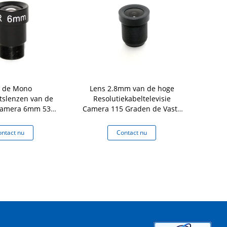
0 de Mono
Lens 2.8mm van de hoge
F2.0 Mono
slenzen van de
Resolutiekabeltelevisie
Lens van ka
camera 6mm 53
Camera 115 Graden de Vaste
53Degrees
 M12 1/3“ en 1/4“
van de Raadscamera Lens
Me
ntact nu
Contact nu
Co