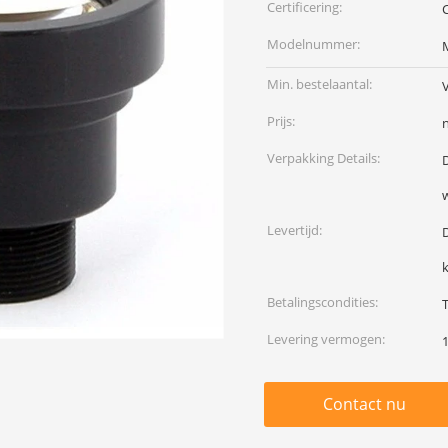
Certificering:
Modelnummer:
Min. bestelaantal:
Prijs:
Verpakking Details:
Levertijd:
k
Betalingscondities:
T
Levering vermogen:
Contact nu