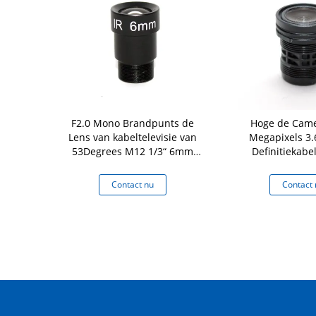
an de hoge
F2.0 Mono Brandpunts de
Hoge de Came
ltelevisie
Lens van kabeltelevisie van
Megapixels 3
den de Vaste
53Degrees M12 1/3“ 6mm
Definitiekabel
amera Lens
Megapixel
Multideklaago
 nu
Contact nu
Contact 