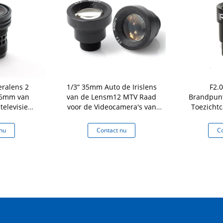
ralens 2
1/3“ 35mm Auto de Irislens
F2.
.6mm van
van de Lensm12 MTV Raad
Brandpunt
televisie
voor de Videocamera's van
Toezicht
ppervlakte
Veiligheidskabeltelevisie
Graden van
nu
Contact nu
Co