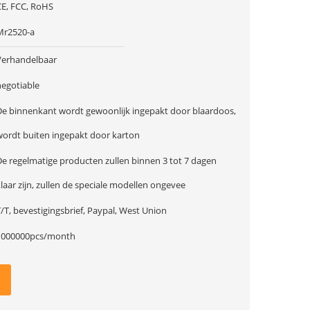
CE, FCC, RoHS
Mr2520-a
Verhandelbaar
negotiable
De binnenkant wordt gewoonlijk ingepakt door blaardoos,
wordt buiten ingepakt door karton
De regelmatige producten zullen binnen 3 tot 7 dagen
laar zijn, zullen de speciale modellen ongevee
/T, bevestigingsbrief, Paypal, West Union
1000000pcs/month