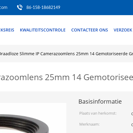
.com
86-158-18682149
EKSREIS
KWALITEITSCONTROLE
CONTACTEER ONS
VERZOEK
Draadloze Slimme IP Camerazoomlens 25mm 14 Gemotoriseerde Gr
razoomlens 25mm 14 Gemotoriseer
Basisinformatie
Plaats van herkomst:
Merknaam: