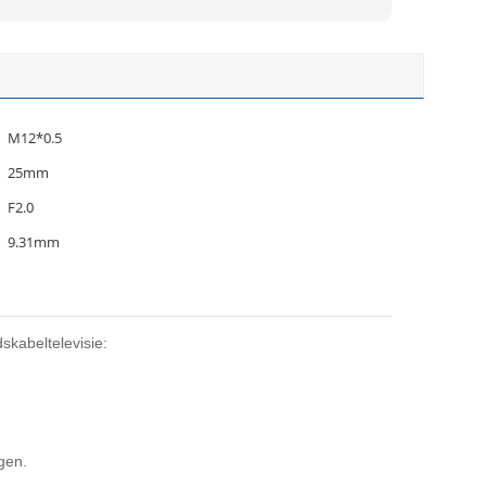
M12*0.5
25mm
F2.0
9.31mm
kabeltelevisie:
gen.