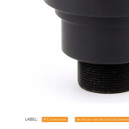
LABEL:
IP Cameralens
de lenzen van de toezichtcamer