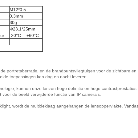
M12*0.5
0.3mm
30g
Φ23.1*25mm
ur
-20°C -- +60°C
 portretaberratie, en de brandpuntsvliegtuigen voor de zichtbare en inf
beide toepassingen kan dag en nacht leveren.
logie, kunnen onze lenzen hoge definitie en hoge contrastprestaties 
kt voor de beeld verwijderde functie van IP camera's.
cklight, wordt de multideklaag aangehangen de lensoppervlakte. Vanda