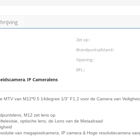
rijving
Zet op::
Brandpuntsafstand::
Opening::
BFL::
gheidscamera
IP Cameralens
,
ie MTV van M12*0.5 14degree 1/3“ F1.2 voor de Camera van Veiligheids
puntslens, M12 zet lens op.
televisie, optische lens, de Lens van de Metaalraad
igheid
 resolutie van megapixelcamera, IP camera & Hoge resolutiecamera van