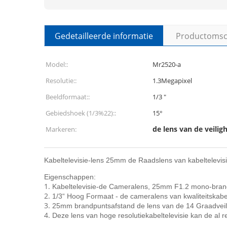
Gedetailleerde informatie
Productomsch
Model::
Mr2520-a
Resolutie::
1.3Megapixel
Beeldformaat::
1/3 ″
Gebiedshoek (1/3%22)::
15°
de lens van de veili
Markeren:
Kabeltelevisie-lens 25mm de Raadslens van kabeltelevis
Eigenschappen:
1.
Kabeltelevisie-de Cameralens, 25mm F1.2 mono-brand
2.
1/3“ Hoog Formaat - de cameralens van kwaliteitskabel
3.
25mm brandpuntsafstand de lens van de 14 Graadveil
4.
Deze lens van hoge resolutiekabeltelevisie kan de al