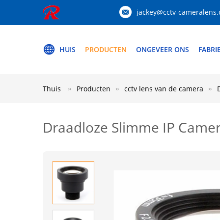
jackey@cctv-cameralens
HUIS
PRODUCTEN
ONGEVEER ONS
FABRI
Thuis
Producten
cctv lens van de camera
Draadloze Slimme IP Came