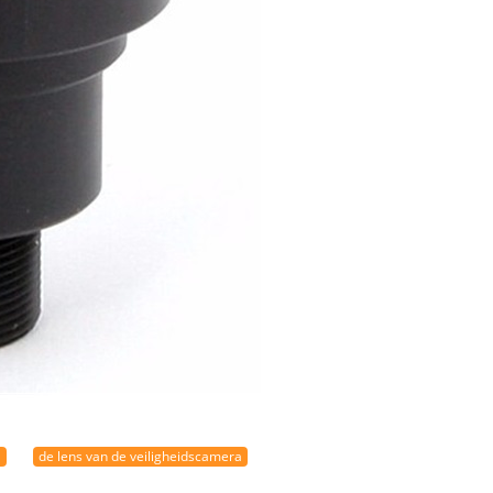
a
de lens van de veiligheidscamera