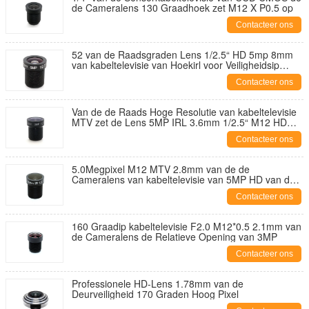
de Cameralens 130 Graadhoek zet M12 X P0.5 op
Contacteer ons
52 van de Raadsgraden Lens 1/2.5“ HD 5mp 8mm
van kabeltelevisie van Hoekirl voor Veiligheidsip
Camera
Contacteer ons
Van de de Raads Hoge Resolutie van kabeltelevisie
MTV zet de Lens 5MP IRL 3.6mm 1/2.5“ M12 HD
720P 1080P op
Contacteer ons
5.0Megpixel M12 MTV 2.8mm van de de
Cameralens van kabeltelevisie van 5MP HD van de
de Veiligheidscamera van IRL HD de Vaste Iris Lens
Contacteer ons
160 Graadip kabeltelevisie F2.0 M12*0.5 2.1mm van
de Cameralens de Relatieve Opening van 3MP
Contacteer ons
Professionele HD-Lens 1.78mm van de
Deurveiligheid 170 Graden Hoog Pixel