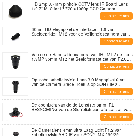
HD 2mp 3.7mm pinhole CCTV lens IR Board Lens
1/2.7" M12 for IP 720p/1080p CCD Camera
Contacteer ons
30mm HD Megapixel de Interface F1.6 van
Speldepriklen M12 voor de Veiligheidscamera van
kabeltelevisie CCD IP
Contacteer ons
Van de de Raadsvideocamera van IRL MTV de Lens
1.3MP 35mm M12 het Beeldformaat zet van F2.0
1/2“ op
Contacteer ons
Optische kabeltelevisie-Lens 3,0 Megapixel 6mm
van de Camera Brede Hoek is op SONY IMX
307/327 van toepassing
Contacteer ons
De openlucht van de de Lensf1.5 8mm IRL
BESNOEIING van de Sterrelichtcamera Lenzen van
de het Toezichtcamera van kabeltelevisie
Contacteer ons
De Cameralens 4mm ultra Laag Licht F1.2 van
kabeltelevisie AHD IP voor SONY IMX 290/291