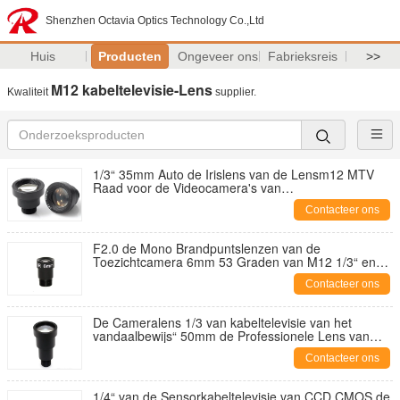
Shenzhen Octavia Optics Technology Co.,Ltd
Huis
Producten
Ongeveer ons
Fabrieksreis
>>
M12 kabeltelevisie-Lens
Kwaliteit
supplier.
1/3“ 35mm Auto de Irislens van de Lensm12 MTV
Raad voor de Videocamera's van
Veiligheidskabeltelevisie
Contacteer ons
F2.0 de Mono Brandpuntslenzen van de
Toezichtcamera 6mm 53 Graden van M12 1/3“ en
1/4“
Contacteer ons
De Cameralens 1/3 van kabeltelevisie van het
vandaalbewijs“ 50mm de Professionele Lens van
Metaaltelefocal
Contacteer ons
1/4“ van de Sensorkabeltelevisie van CCD CMOS de