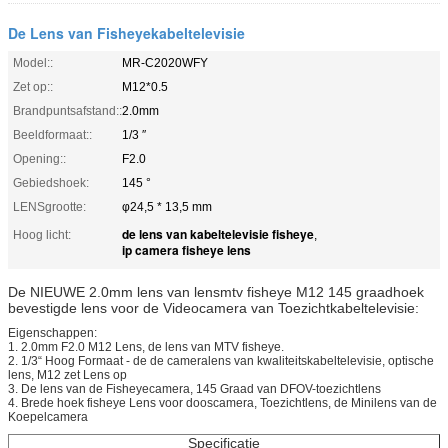
De Lens van Fisheyekabeltelevisie
Model::
MR-C2020WFY
Zet op::
M12*0.5
Brandpuntsafstand::
2.0mm
Beeldformaat::
1/3 ″
Opening::
F2.0
Gebiedshoek:
145 °
LENSgrootte:
φ24,5 * 13,5 mm
de lens van kabeltelevisie fisheye
Hoog licht:
,
ip camera fisheye lens
De NIEUWE 2.0mm lens van lensmtv fisheye M12 145 graadhoek
bevestigde lens voor de Videocamera van Toezichtkabeltelevisie:
Eigenschappen:
1.
2.0mm F2.0 M12 Lens, de lens van MTV fisheye.
2.
1/3“ Hoog Formaat - de de cameralens van kwaliteitskabeltelevisie, optische
lens, M12 zet Lens op
3.
De lens van de Fisheyecamera, 145 Graad van DFOV-toezichtlens
4.
Brede hoek fisheye Lens voor dooscamera, Toezichtlens, de Minilens van de
Koepelcamera
Specificatie