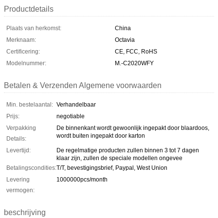
Productdetails
Plaats van herkomst:
China
Merknaam:
Octavia
Certificering:
CE, FCC, RoHS
Modelnummer:
M.-C2020WFY
Betalen & Verzenden Algemene voorwaarden
Min. bestelaantal:
Verhandelbaar
Prijs:
negotiable
Verpakking
De binnenkant wordt gewoonlijk ingepakt door blaardoos,
wordt buiten ingepakt door karton
Details:
Levertijd:
De regelmatige producten zullen binnen 3 tot 7 dagen
klaar zijn, zullen de speciale modellen ongevee
Betalingscondities:
T/T, bevestigingsbrief, Paypal, West Union
Levering
1000000pcs/month
vermogen:
beschrijving