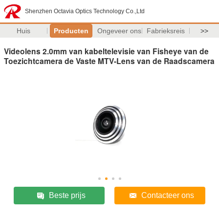
Shenzhen Octavia Optics Technology Co.,Ltd
Huis
Producten
Ongeveer ons
Fabrieksreis
>>
Videolens 2.0mm van kabeltelevisie van Fisheye van de
Toezichtcamera de Vaste MTV-Lens van de Raadscamera
Beste prijs
Contacteer ons