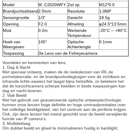
Model
M.-C2020WFY
Zet op
M12*0.5
Brandpuntsafstand
2.0mm
Resolutie
1.0MP
Sensorgrootte
1/3“
Gewicht
18.5g
Opening
F2.0
Afmeting
φ24.5*13.5mm
Mod.
0.2m
Werkende
-20°C -- +80°C
Temperatuur
Hoek van
145°
Optische
0.1mm
Weergeven
Achterlengte
Toepassing
De Lens van de Fisheyecamera
Voordelen en kenmerken van lens:
1. Dag & Nacht
Met speciaal ontwerp, maken de de reekslenzen van IRL de
portretaberratie, en de brandpuntsvliegtuigen voor de zichtbare en
infrarode lichte waaiers het laagst bijna hetzelfde, zo betekent het
dat de toezichtcamera scherpe beelden in beide toepassingen kan
dag en nacht leveren.
2. Vlak Beeld
Met het gebruik van geavanceerde optische ontwerptechnologie,
kunnen onze lenzen hoge definitie en hoge contrastprestaties over
het volledige beeldgebied, van het centrum aan de periferie krijgen.
Ook, zijn deze lenzen het meest geschikt voor de beeld verwijderde
functie van IP camera's.
3. Multideklaag
Om dubbel beeld en gloed te minimaliseren huidig in backlight,